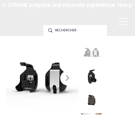
✨ CYNANE prépare une nouvelle expérience. Nos pro