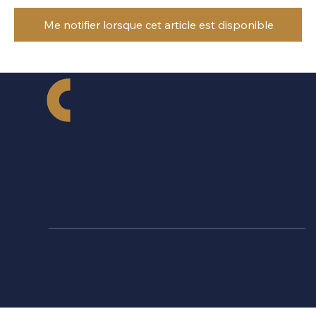
Me notifier lorsque cet article est disponible
Utilisation simple
Alerte instantanée
Dispositif léger et facile à prendre en main
et rapide
Nos nouveautés