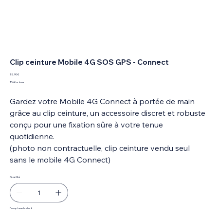
Clip ceinture Mobile 4G SOS GPS - Connect
Prix
18,90 €
TVA Incluse
Gardez votre Mobile 4G Connect à portée de main
grâce au clip ceinture, un accessoire discret et robuste
conçu pour une fixation sûre à votre tenue
quotidienne.
(photo non contractuelle, clip ceinture vendu seul
sans le mobile 4G Connect)
Quantité
En rupture de stock