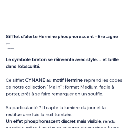
Sifflet d’alerte Hermine phosphorescent – Bretagne
Prix
3,50 €
TVA Incluse
Le symbole breton se réinvente avec style… et brille
dans l’obscurité.
Ce sifflet
CYNANE
au
motif Hermine
reprend les codes
de notre collection "Malin" : format Medium, facile à
porter, prêt à se faire remarquer en un souffle.
Sa particularité ? Il capte la lumière du jour et la
restitue une fois la nuit tombée.
Un effet phosphorescent discret mais visible
, rendu
possible grâce à quelques minutes d’exposition à une