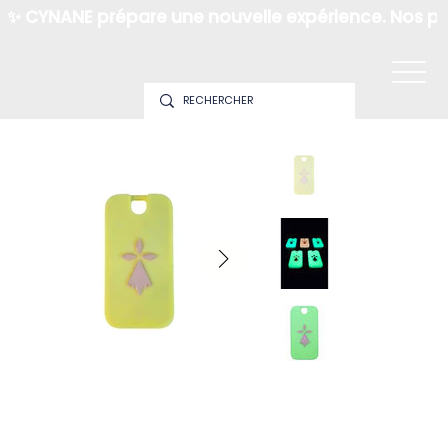
✨ CYNANE prépare une nouvelle expérience. Nos pro