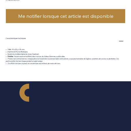
Me notifier lorsque cet article est disponible
Caractéristiques techniques
• Taille : 30 x 59 x 4.8 mm
• Imprimé en PLA en Bretagne.
• Inspiré du modèle original de Jonas Daehnert.
•
À éviter
: Ne pas exposer le sifflet à des sources de chaleur, flammes ou étincelles.
•
Photos non contractuelles. Chaque pièce est imprimée localement dans notre atelier, ce qui peut entraîner de légères variations de couleur ou de finition. Ces
particularités font de chaque produit un objet unique.
•
Ce sifflet n'est pas un jouet, ne convient pas aux enfants de moins de 6 ans.
Utilisation simple
Alerte instantanée
Dispositif léger et facile à prendre en main
et rapide